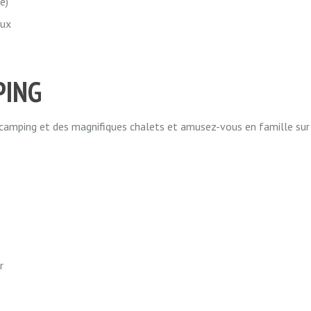
e)
aux
PING
du camping et des magnifiques chalets et amusez-vous en famille su
r