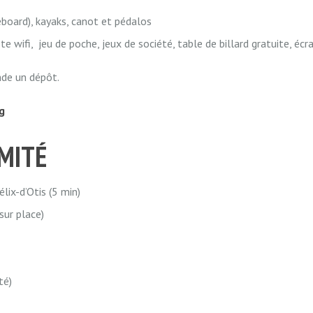
board), kayaks, canot et pédalos
e wifi, jeu de poche, jeux de société, table de billard gratuite, écr
nde un dépôt.
g
IMITÉ
élix-d’Otis (5 min)
ur place)
té)