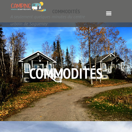
COMMODITÉS
A seulement quelques minutes du centre
urbain de Saguenay
COMMODITÉS