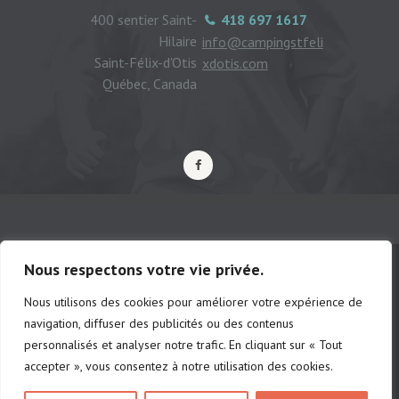
400 sentier Saint-
418 697 1617
Hilaire
info@campingstfeli
Saint-Félix-d'Otis
xdotis.com
Québec, Canada
Nous respectons votre vie privée.
Nous utilisons des cookies pour améliorer votre expérience de
© Camping municipal de St-Félix d'Otis,
navigation, diffuser des publicités ou des contenus
tous droits réservés |
Politique de
personnalisés et analyser notre trafic. En cliquant sur « Tout
confidentialité
accepter », vous consentez à notre utilisation des cookies.
# d'établissements: chalet 222691 |