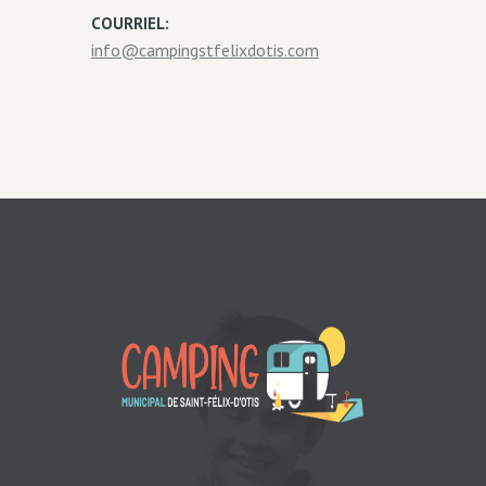
COURRIEL:
info@campingstfelixdotis.com