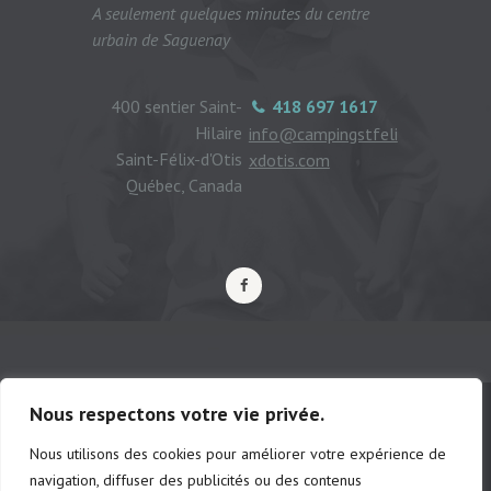
A seulement quelques minutes du centre
urbain de Saguenay
400 sentier Saint-
418 697 1617
Hilaire
info@campingstfeli
Saint-Félix-d'Otis
xdotis.com
Québec, Canada
Nous respectons votre vie privée.
Nous utilisons des cookies pour améliorer votre expérience de
© Camping municipal de St-Félix d'Otis,
navigation, diffuser des publicités ou des contenus
tous droits réservés |
Politique de