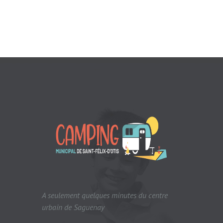
A seulement quelques minutes du centre
urbain de Saguenay