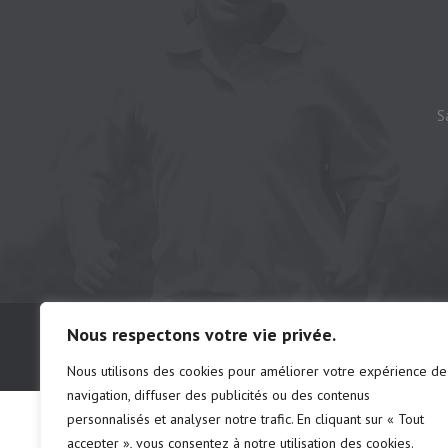
S
© Camping municipal de St-Félix d'Otis, t
Nous respectons votre vie privée.
# d'établissements: chalet 222691 | ca
Nous utilisons des cookies pour améliorer votre expérience de
navigation, diffuser des publicités ou des contenus
personnalisés et analyser notre trafic. En cliquant sur « Tout
accepter », vous consentez à notre utilisation des cookies.