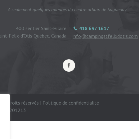
A seulement quelques minutes du centre urbain de Saguenay
400 sentier Saint-Hilaire
418 697 1617
aint-Félix-d'Otis Québec, Canada
info@campingstfelixdotis.com
ous droits réservés |
Politique de confidentialité
mping 201213