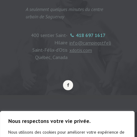
A seulement quelques minutes du centre
urbain de Saguenay
400 sentier Saint-
418 697 1617
Hilaire
info@campingstfeli
Saint-Félix-d'Otis
xdotis.com
Québec, Canada
Nous respectons votre vie privée.
Nous utilisons des cookies pour améliorer votre expérience de
© Camping municipal de St-Félix d'Otis,