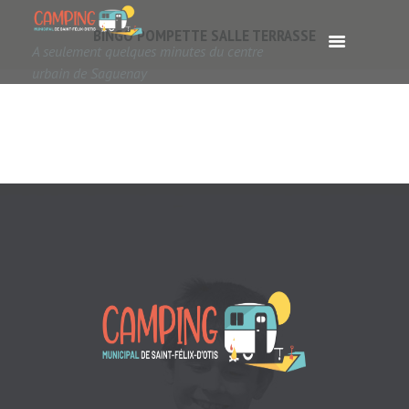
BINGO POMPETTE SALLE TERRASSE
A seulement quelques minutes du centre
urbain de Saguenay