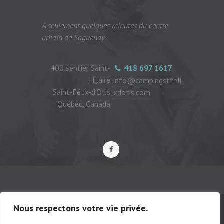
A seulement quelques minutes du centre
urbain de Saguenay
400 sentier Saint-
418 697 1617
Hilaire
info@campingstfeli
Saint-Félix-d'Otis
xdotis.com
Québec, Canada
Nous respectons votre vie privée.