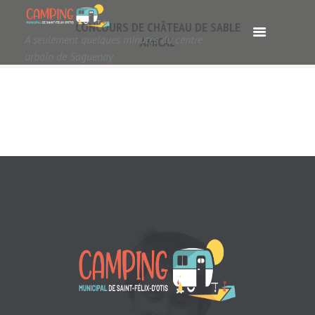
CONCOURS DE CHÂTEAU DE SABLE
A seulement quelques minutes du centre
AMICAL
urbain de Saguenay