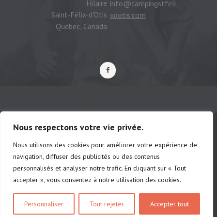
Hilaire
info@campingstfeli
Saint-Félix-d'Otis
xdotis.com
Québec, Canada
Nous respectons votre vie privée.
Nous utilisons des cookies pour améliorer votre expérience de
© Camping municipal de St-Félix d'Otis,
navigation, diffuser des publicités ou des contenus
tous droits réservés |
Politique de
personnalisés et analyser notre trafic. En cliquant sur « Tout
confidentialité
accepter », vous consentez à notre utilisation des cookies.
# d'établissements: chalet 222691 |
Personnaliser
Tout rejeter
Accepter tout
camping 201213