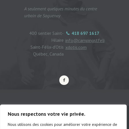
A seulement quelques minutes du centre
urbain de Saguenay
400 sentier Saint-
418 697 1617
Hilaire
info@campingstfeli
Saint-Félix-d'Otis
xdotis.com
Québec, Canada
Nous respectons votre vie privée.
Nous utilisons des cookies pour améliorer votre expérience de
© Camping municipal de St-Félix d'Otis,