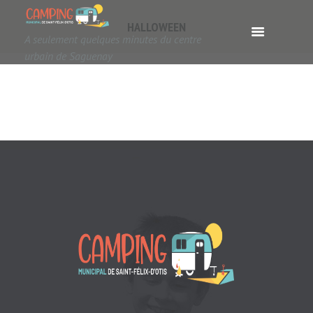
HALLOWEEN
A seulement quelques minutes du centre
urbain de Saguenay