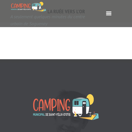
LA RUÉE VERS L’OR
A seulement quelques minutes du centre
urbain de Saguenay