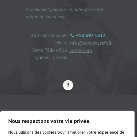
A seulement quelques minutes du centre
urbain de Saguenay
400 sentier Saint-
418 697 1617
Hilaire
info@campingstfeli
Saint-Félix-d'Otis
xdotis.com
Québec, Canada
Nous respectons votre vie privée.
Nous utilisons des cookies pour améliorer votre expérience de
© Camping municipal de St-Félix d'Otis,