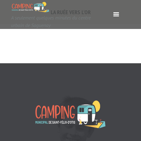
LA RUÉE VERS L’OR
A seulement quelques minutes du centre
urbain de Saguenay