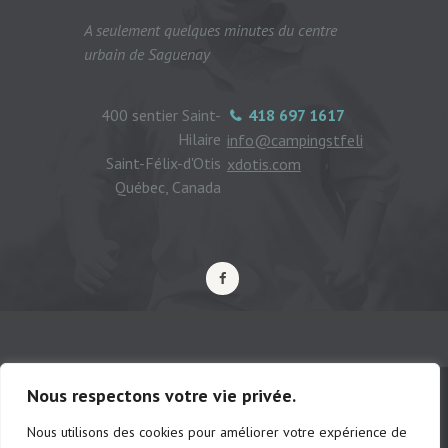
A seulement quelques minutes du centre
urbain de Saguenay
400 sentier Saint-
418 697 1617
Hilaire
info@campingstfeli
Saint-Félix-d'Otis
xdotis.com
Québec, Canada
Nous respectons votre vie privée.
Nous utilisons des cookies pour améliorer votre expérience de
© Camping municipal de St-Félix d'Otis,