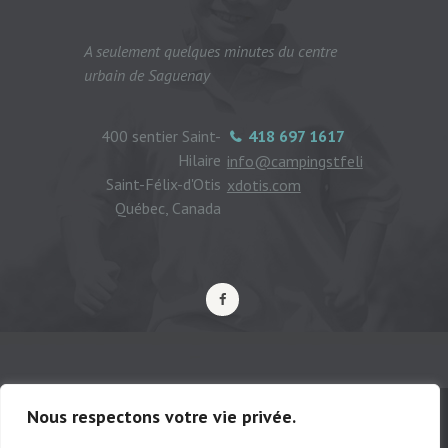
A seulement quelques minutes du centre
urbain de Saguenay
400 sentier Saint-
418 697 1617
Hilaire
info@campingstfeli
Saint-Félix-d'Otis
xdotis.com
Québec, Canada
Nous respectons votre vie privée.