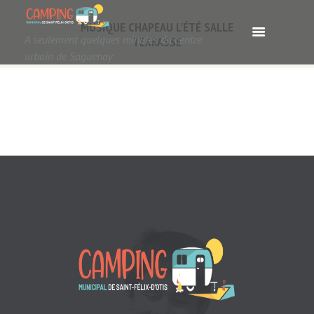
MUSIQUE CHAPEAU L’ÉTÉ SALLE
A seulement quelques minutes du centre
TERRASSE
urbain de Saguenay