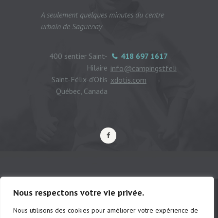
A seulement quelques minutes du centre
urbain de Saguenay
400 sentier Saint-
418 697 1617
Hilaire
info@campingstfeli
Saint-Félix-d'Otis
xdotis.com
Québec, Canada
Nous respectons votre vie privée.
Nous utilisons des cookies pour améliorer votre expérience de
© Camping municipal de St-Félix d'Otis,