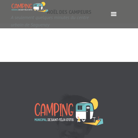
NOËL DES CAMPEURS
A seulement quelques minutes du centre
urbain de Saguenay