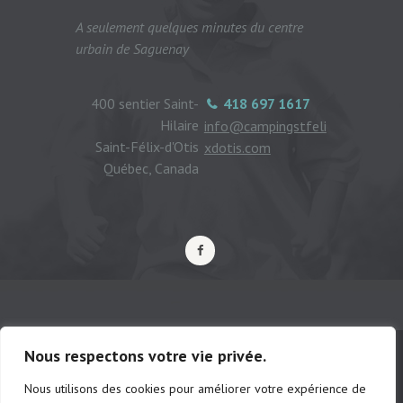
A seulement quelques minutes du centre
urbain de Saguenay
400 sentier Saint-
418 697 1617
Hilaire
info@campingstfeli
Saint-Félix-d'Otis
xdotis.com
Québec, Canada
Nous respectons votre vie privée.
Nous utilisons des cookies pour améliorer votre expérience de
© Camping municipal de St-Félix d'Otis,