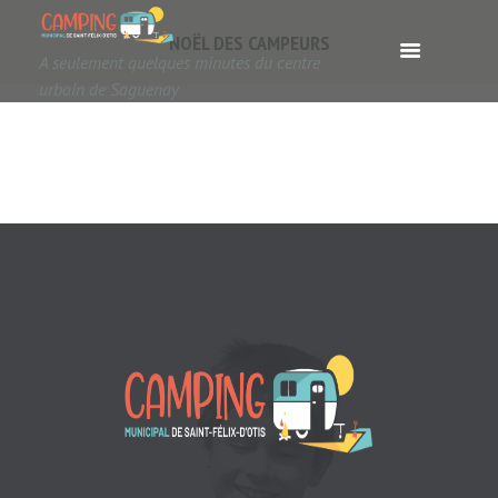
NOËL DES CAMPEURS
A seulement quelques minutes du centre
urbain de Saguenay