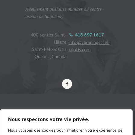
A seulement quelques minutes du centre
urbain de Saguenay
400 sentier Saint-
418 697 1617
Hilaire
info@campingstfeli
Saint-Félix-d'Otis
xdotis.com
Québec, Canada
Nous respectons votre vie privée.
Nous utilisons des cookies pour améliorer votre expérience de
© Camping municipal de St-Félix d'Otis,