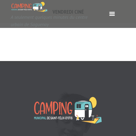
VENDREDI CINÉ
A seulement quelques minutes du centre
urbain de Saguenay