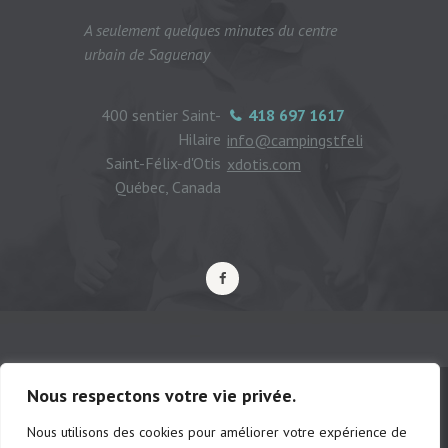
A seulement quelques minutes du centre
urbain de Saguenay
400 sentier Saint-
418 697 1617
Hilaire
info@campingstfeli
Saint-Félix-d'Otis
xdotis.com
Québec, Canada
Nous respectons votre vie privée.
Nous utilisons des cookies pour améliorer votre expérience de
© Camping municipal de St-Félix d'Otis,