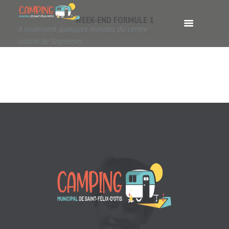
WEEK-END FORMULE 1
A seulement quelques minutes du centre
urbain de Saguenay